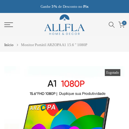
Ir
Frete Grátis
para quase todos os produtos
para
o
0
conteúdo
Início
Monitor Portátil ARZOPA A1 15.6 " 1080P
Esgotado